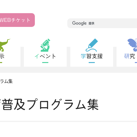
WEB
チケット
展示
イベント
学習支援
研
ラム集
育普及プログラム集