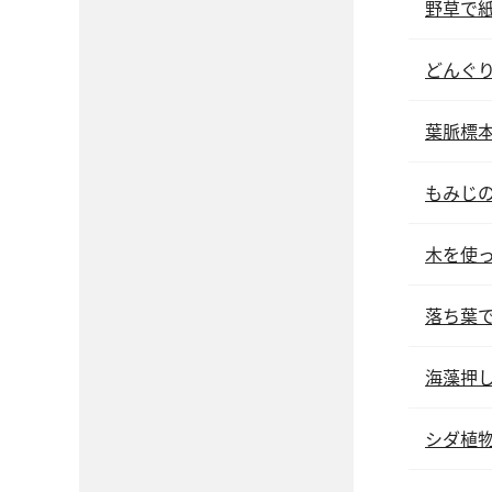
野草で
どんぐ
葉脈標
もみじ
木を使
落ち葉
海藻押
シダ植