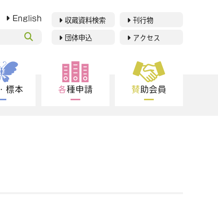
English
収蔵資料検索
刊行物
団体申込
アクセス
博物館紹介
利用案内
究・標本
各種申請
賛助会員
展示
イベント
学習支援
研究・標本
各種申請