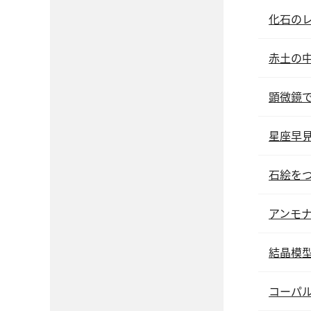
化石の
赤土の
顕微鏡
星座早
石絵を
アンモ
結晶模
コーパ