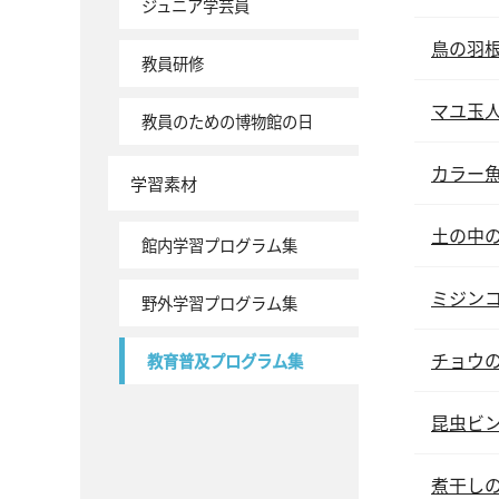
ジュニア学芸員
鳥の羽
教員研修
マユ玉
教員のための博物館の日
カラー
学習素材
土の中
館内学習プログラム集
ミジン
野外学習プログラム集
チョウ
教育普及プログラム集
昆虫ビ
煮干し