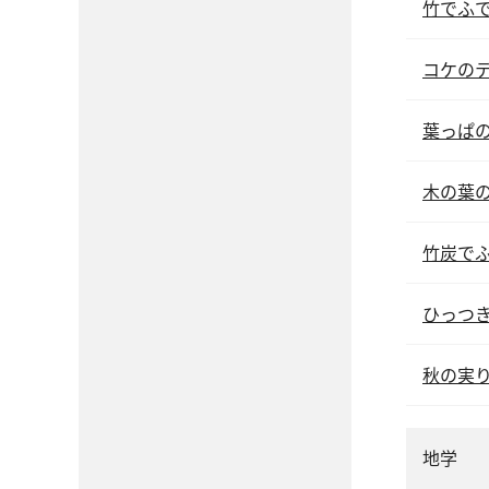
竹でふ
コケの
葉っぱ
木の葉
竹炭で
ひっつ
秋の実
地学