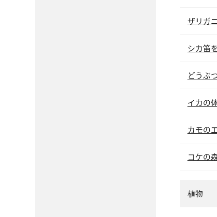
ザリガ
シカ笛
どうぶ
イカの
カモの
コケの
植物