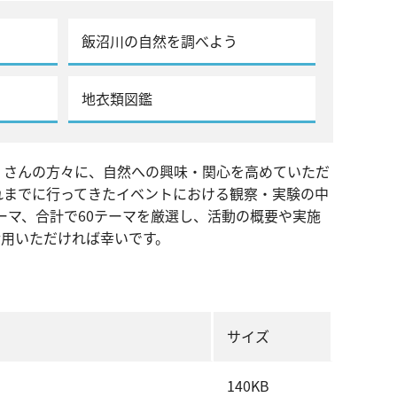
賛助会員
飯沼川の自然を調べよう
収蔵資料検索
刊行物
団体申込
アクセス
地衣類図鑑
Japanese
English
くさんの方々に、自然への興味・関心を高めていただ
れまでに行ってきたイベントにおける観察・実験の中
テーマ、合計で60テーマを厳選し、活動の概要や実施
活用いただければ幸いです。
サイズ
140KB