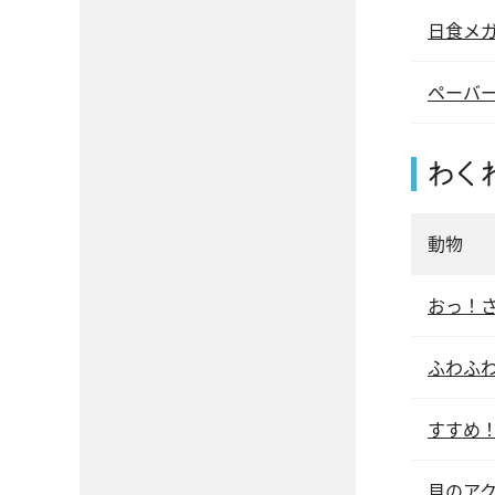
日食メ
ペーバ
わく
動物
おっ！
ふわふ
すすめ
貝のア