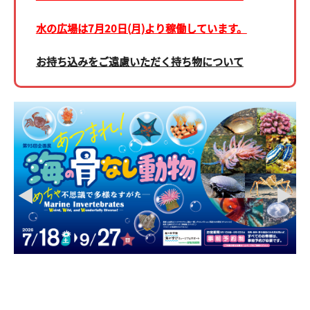
収蔵資料検索
刊行物
水の広場は7月20日(月)より稼働しています。
団体申込
アクセス
お持ち込みをご遠慮いただく持ち物について
Japanese
English
◀
▶