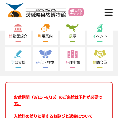
WEB
チケット
博物館紹介
利用案内
博物館紹介
利用案内
展示
イベント
展示
イベント
学習支援
研究・標本
各種申請
賛助会員
学習支援
研究・標本
お盆期間（8/11～8/16）のご来館は予約が必要で
各種申請
す。
賛助会員
入館料の誤りに関するお詫びと返金について