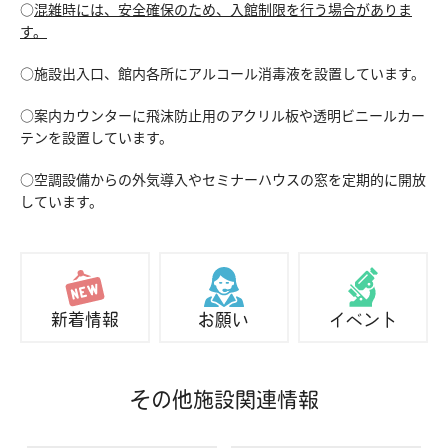
○
混雑時には、安全確保のため、入館制限を行う場合がありま
す。
収蔵資料検索
刊行物
団体申込
アクセス
○施設出入口、館内各所にアルコール消毒液を設置しています。
○案内カウンターに飛沫防止用のアクリル板や透明ビニールカー
Japanese
English
テンを設置しています。
○空調設備からの外気導入やセミナーハウスの窓を定期的に開放
しています。
新着情報
お願い
イベント
その他施設関連情報