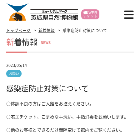
WEB
チケット
博物館紹介
トップページ
新着情報
感染症防止対策について
新着情報
NEWS
利用案内
展示
2023/05/14
イベント
お願い
感染症防止対策について
学習支援
○体調不良の方はご入館をお控えください。
研究・標本
○咳エチケット、こまめな手洗い、手指消毒をお願いします。
各種申請
○他のお客様とできるだけ間隔空けて館内をご覧ください。
賛助会員