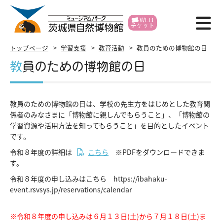
WEB
チケット
博物館紹介
トップページ
学習支援
教育活動
教員のための博物館の日
教員のための博物館の日
利用案内
展示
教員のための博物館の日は、学校の先生方をはじめとした教育関
係者のみなさまに「博物館に親しんでもらうこと」、「博物館の
イベント
学習資源や活用方法を知ってもらうこと」を目的としたイベント
です。
学習支援
令和８年度の詳細は
こちら
※PDFをダウンロードできま
す。
研究・標本
令和８年度の申し込みはこちら
https://ibahaku-
各種申請
event.rsvsys.jp/reservations/calendar
賛助会員
※令和８年度の申し込みは６月１３日(土)から７月１８日(土)ま