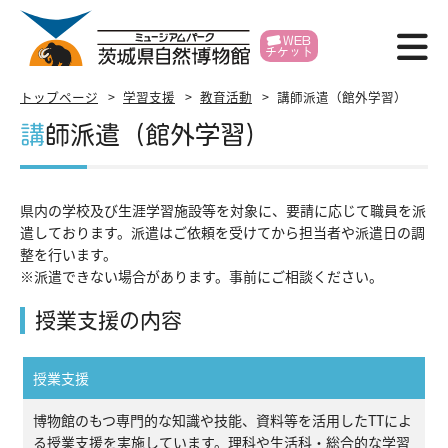
WEB
チケット
博物館紹介
トップページ
学習支援
教育活動
講師派遣（館外学習）
講師派遣（館外学習）
利用案内
展示
県内の学校及び生涯学習施設等を対象に、要請に応じて職員を派
遣しております。派遣はご依頼を受けてから担当者や派遣日の調
イベント
整を行います。
※派遣できない場合があります。事前にご相談ください。
学習支援
授業支援の内容
研究・標本
授業支援
各種申請
博物館のもつ専門的な知識や技能、資料等を活用したTTによ
賛助会員
る授業支援を実施しています。理科や生活科・総合的な学習