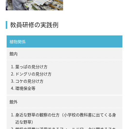
収蔵資料検索
刊行物
団体申込
アクセス
教員研修の実践例
Japanese
English
植物関係
館内
葉っぱの見分け方
ドングリの見分け方
コケの見分け方
環境保全等
館外
身近な野草の観察の仕方（小学校の教科書に出てくる身
近な野草）
学校の授業に活用できるフィールドワークに関するスキ