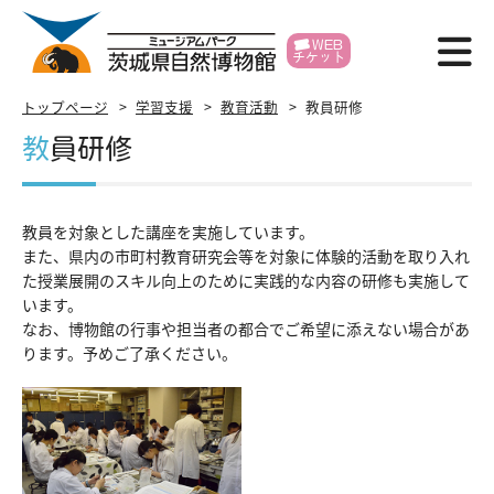
WEB
チケット
博物館紹介
トップページ
学習支援
教育活動
教員研修
教員研修
利用案内
展示
教員を対象とした講座を実施しています。
また、県内の市町村教育研究会等を対象に体験的活動を取り入れ
イベント
た授業展開のスキル向上のために実践的な内容の研修も実施して
います。
学習支援
なお、博物館の行事や担当者の都合でご希望に添えない場合があ
ります。予めご了承ください。
研究・標本
各種申請
賛助会員