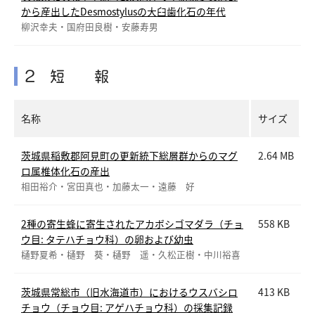
から産出したDesmostylusの大臼歯化石の年代
柳沢幸夫・国府田良樹・安藤寿男
2 短 報
名称
サイズ
茨城県稲敷郡阿見町の更新統下総層群からのマグ
2.64 MB
ロ属椎体化石の産出
相田裕介・宮田真也・加藤太一・遠藤 好
2種の寄生蜂に寄生されたアカボシゴマダラ（チョ
558 KB
ウ目: タテハチョウ科）の卵および幼虫
樋野夏希・樋野 葵・樋野 遥・久松正樹・中川裕喜
茨城県常総市（旧水海道市）におけるウスバシロ
413 KB
チョウ（チョウ目: アゲハチョウ科）の採集記録