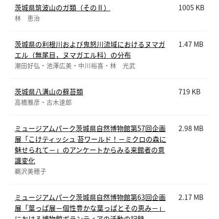
茨城県筑波山のガ類（そのⅡ）
1005 KB
林 恵治
茨城県の利根川および鬼怒川流域におけるヌマガ
1.47 MB
エル（無尾目，ヌマガエル科）の分布
潮田好弘・池澤広美・中川裕喜・林 光武
茨城県八溝山の蘚苔類
719 KB
高橋雅彦・古木達郎
ミュージアムパーク茨城県自然博物館第57回企画
2.98 MB
展「こけティッシュ 苔ワールド！－ミクロの森に
魅せられて－」のアンケートからみる来館者の意
識変化
鵜沢美穂子
ミュージアムパーク茨城県自然博物館第63回企画
2.17 MB
展「葉っぱ展－個性豊かな葉っぱとその恵み－」
における博物館ボランティアの活動の記録