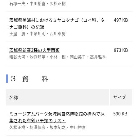
石塚一夫・中川裕喜・久松正樹
茨城県美浦村におけるミヤコタナゴ（コイ科，タ
497 KB
ナゴ亜科）の記録
土屋 勝・中泉知明・西川卓男
茨城県新産3種の大型菌類
873 KB
糟谷大河・池側静華・小林一樹・岡山美千・高井雅季
3 資 料
名称
サイズ
ミュージアムパーク茨城県自然博物館の構内で採
590 KB
集された有剣ハチ類のリスト
久松正樹・柄澤保彦・坂本紀之・中川裕喜