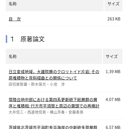
名称
サイズ
収蔵資料検索
刊行物
目 次
263 KB
団体申込
アクセス
Japanese
English
1 原著論文
名称
サイズ
日立変成地域，大雄院層のクロリトイド片岩: その
1.39 MB
原堆積物と背斜褶曲との関係について
田切美智雄・鈴木保光・小池 渉
常陸台地中部における第四系更新統下総層群の層
4.07 MB
序と堆積相: 行方市平須賀と周辺の露頭での再検討
大井信三・西連地信男・横山芳春・安藤寿男
茨城県北茨城市平潟町長浜海岸の中新統多賀層群
6.57 MB