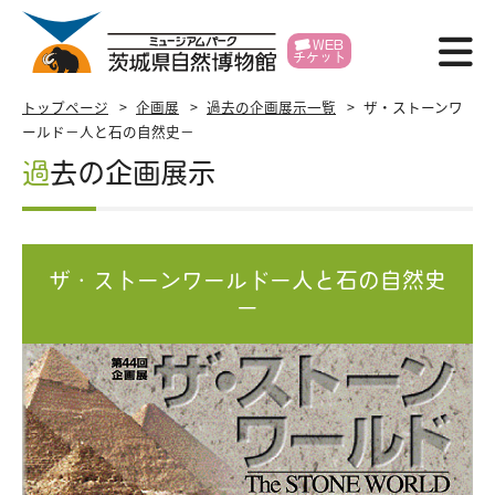
WEB
チケット
博物館紹介
トップページ
企画展
過去の企画展示一覧
ザ・ストーンワ
ールド－人と石の自然史－
利用案内
過去の企画展示
展示
イベント
ザ・ストーンワールド－人と石の自然史
－
学習支援
研究・標本
各種申請
賛助会員