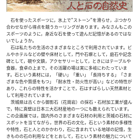
収蔵資料検索
刊行物
石を使ったスポーツに，氷上で"ストーン"を滑らせ，ぶつかり
団体申込
アクセス
合わせながら得点を競うカーリングがあります。みなさんもこの
スポーツのように，身近な石を使って遊んだ記憶があるのではな
Japanese
English
いでしょうか。
石は私たちの生活のさまざまなところで利用されています。ビ
ルやホテルなどの壁や床材として，門や石塀として，庭石や記念
碑として，硯や文鎮，アクセサリーとして，ときにはテーブルや
食器，食卓の上まで，その活躍の場は実に多岐にわたっていま
す。石という素材には，「硬い」「重い」「長持ちする」「さま
ざまな色や質感をもつ」「耐水性・防火性が高い」などの特性が
あり，これらの特性を活かすことで，石はすばらしい天然素材と
して利用されています。
茨城県は古くから御影石（花崗岩）の採石・石材加工業が盛ん
で，特に真壁は日本三大石材産地の一つにも数えられています。
この企画展では，国内外のさまざまな石材の利用と茨城の石材に
スポットを当てながら，世界の石の文化，石という素材の多様性
や特性，石と人とのかかわり，石に含まれている地球の記憶，生
きものの石の利用などをとおして，石という素材の魅力について