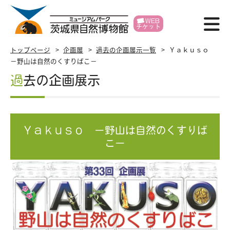
WEB
チケット
博物館紹介
トップページ
企画展
過去の企画展示一覧
Ｙａｋｕｓｏ
－野山は自然のくすりばこ－
利用案内
過去の企画展示
展示
イベント
Ｙａｋｕｓｏ －野山は自然のくすりば
こ－
学習支援
研究・標本
各種申請
賛助会員