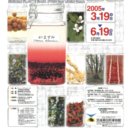
収蔵資料検索
刊行物
団体申込
アクセス
Japanese
English