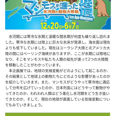
収蔵資料検索
刊行物
団体申込
アクセス
Japanese
English
氷河期には寒冷な氷期と温暖な間氷期が何度も繰り返し訪れま
した。寒冷な氷期には陸上に巨大な氷床が発達し、海水面は現在
よりも低下していました。現在はユーラシア大陸と北アメリカ大
陸の間にはべーリング海峡がありますが、ここが氷期には陸地に
なり、そこをマンモスや私たち人類の祖先が渡って2つの大陸間
を移動したことがわかっています。
本企画展では、地球の気候変動がどのようにして起こるのか、
その結果として地球上の動物たちにどのような影響があったのか
を紹介していきます。また、マンモスがどうやって寒冷地に適応
して分布を広げていったのか、日本列島にはどうやって動物がや
ってきたのか、われわれ人類はどう進化し氷河期をどう生き抜い
てきたのか、そして、現在の地球が直面している気候変動につい
てもみていきましょう。