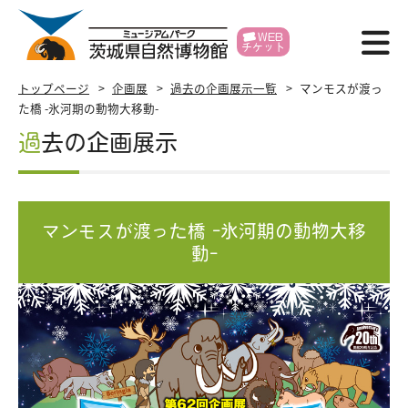
WEB
チケット
博物館紹介
トップページ
企画展
過去の企画展示一覧
マンモスが渡っ
た橋 -氷河期の動物大移動-
利用案内
過去の企画展示
展示
イベント
マンモスが渡った橋 -氷河期の動物大移
動-
学習支援
研究・標本
各種申請
賛助会員