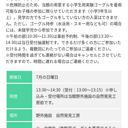
※危険防止のため、当館の用意する小学生用実験ゴーグルを着用
収蔵資料検索
刊行物
可能なお子様の参加に限らせていただきます（小学3年生以
上）。見学の方でもゴーグルをしていない方の入室はできませ
団体申込
アクセス
ん。ただし、ゴーグル持参（水泳用・スキー用なども可）の場合
には、未就学児から参加できます。
Japanese
English
※午前の部(10:30～11:30)は事前予約制、午後の部(13:30～
14:30)は当日受付抽選制です。できるだけ多くの方にご参加いた
だけるよう、複数回にわたってのご参加はご遠慮ください。
※受付時間を過ぎても連絡がない場合はキャンセルとさせていた
だきますので、時間に遅れる場合はご連絡ください。
開催日
7月の日曜日
13:30～14:30（受付：13:00～13:15）※申し
時間
込み・受付場所は当館野外施設の自然発見工
房前です。
場所
野外施設 自然発見工房