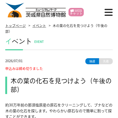
WEB
チケット
博物館紹介
トップページ
イベント
木の葉の化石を見つけよう（午後の
部）
利用案内
イベント
EVENT
展示
2026/07/01
抽選
先着
イベント
申込みは締め切りました
学習支援
木の葉の化石を見つけよう（午後の
研究・標本
部）
各種申請
約30万年前の那須塩原産の原石をクリーニングして、ブナなどの
木の葉の化石を探します。やわらかい原石なので簡単に割って探
賛助会員
すことができます。