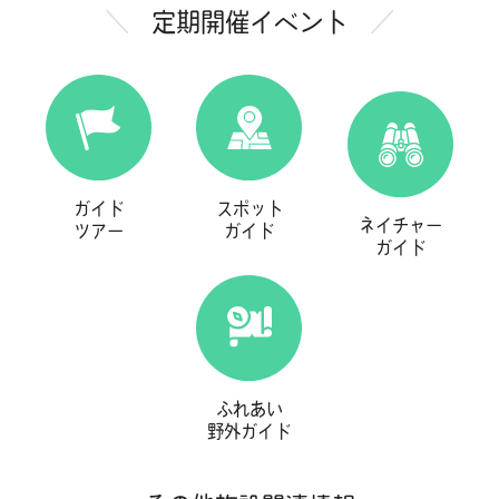
サンデーサイエンスについては、
原則として該
定期開催イベント
当月の中で1回のみ
のご参加とさせていただきま
す。
1つのイベントに対し、同一名でのお申込みが重
複してみられた場合には、登録していただいた
ご連絡先に確認のためのお電話をさせていただ
ガイド
スポット
くことがあります。
ネイチャー
ツアー
ガイド
ガイド
やむを得ず参加できなくなった場合には、
事前
に博物館までご連絡
をお願いいたします。な
お、連絡なしでのキャンセルが続く場合には、
次回以降に申し込まれた際に、参加確認のため
のご連絡をさせていただくことがあります。
ふれあい
野外ガイド
同意する
同意しない