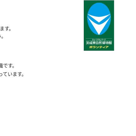
賛助会員
収蔵資料検索
刊行物
ます。
団体申込
アクセス
う。
Japanese
English
織です。
っています。