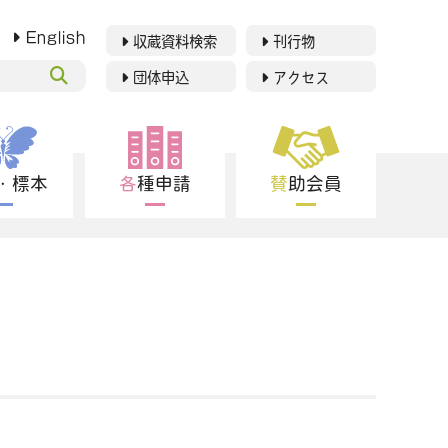
English
収蔵資料検索
刊行物
団体申込
アクセス
博物館紹介
利用案内
究・標本
各種申請
賛助会員
展示
イベント
学習支援
研究・標本
各種申請