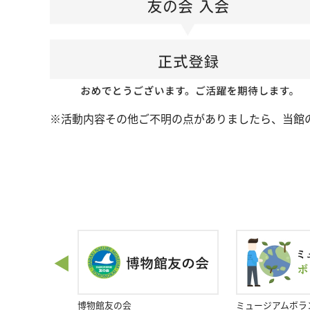
※活動内容その他ご不明の点がありましたら、当館の教
◀
ンク
博物館友の会
ミュージアムボラ