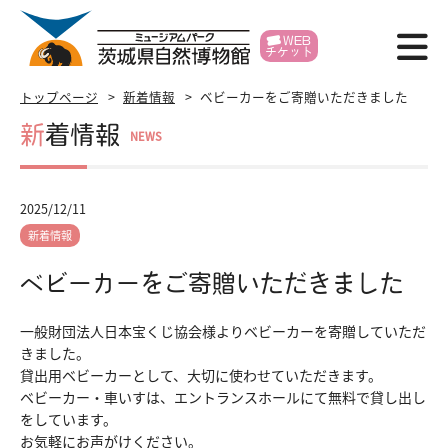
WEB
チケット
博物館紹介
トップページ
新着情報
ベビーカーをご寄贈いただきました
新着情報
NEWS
利用案内
展示
2025/12/11
イベント
新着情報
ベビーカーをご寄贈いただきました
学習支援
一般財団法人日本宝くじ協会様よりベビーカーを寄贈していただ
研究・標本
きました。
貸出用ベビーカーとして、大切に使わせていただきます。
各種申請
ベビーカー・車いすは、エントランスホールにて無料で貸し出し
をしています。
賛助会員
お気軽にお声がけください。