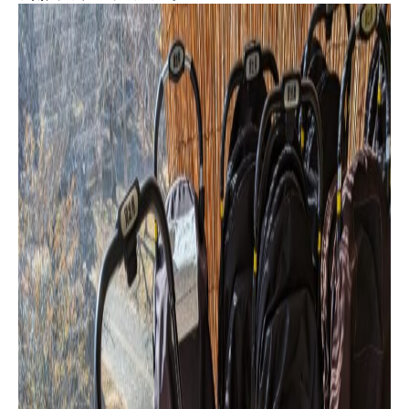
収蔵資料検索
刊行物
団体申込
アクセス
Japanese
English