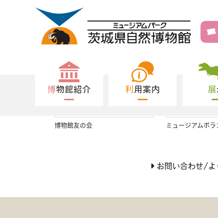
博物館紹介
利用案内
◀
ンク
博物館友の会
ミュージアムボラ
お問い合わせ/よ