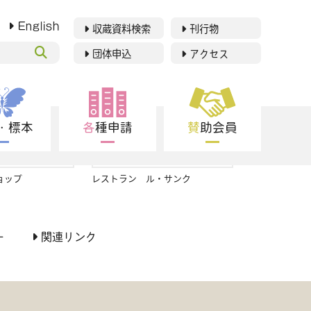
English
収蔵資料検索
刊行物
団体申込
アクセス
博物館紹介
利用案内
究・標本
各種申請
賛助会員
▶
展示
イベント
ョップ
レストラン ル・サンク
博物館友の会
学習支援
ー
関連リンク
研究・標本
各種申請